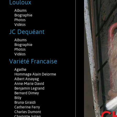
Louloux
Albums
Biographie
Photos
Vidéos
JC Dequéant
Albums
Biographie
Photos
Vidéos
Variété Francaise
Agathe
Hommage Alain Delorme
Albert Assayag
Anne-Marie David
Benjamin Legrand
Bernard Dimey
Billy
Bruna Giraldi
Catherine Ferry
Charles Dumont
Charlotte Julian