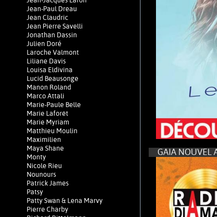
Jean-Jacques Lafon
Jean-Paul Dreau
Jean Claudric
Jean Pierre Savelli
Jonathan Dassin
Julien Doré
Laroche Valmont
Liliane Davis
Louisa Eldivina
Lucid Beausonge
Manon Roland
Marco Attali
Marie-Paule Belle
Marie Laforêt
Marie Myriam
Matthieu Moulin
Maximilien
Maya Shane
GAIA NOUVEL A
Monty
Nicole Rieu
Nounours
Patrick James
Patsy
Patty Swan & Lena Marvy
Pierre Charby