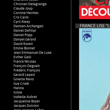
Christian Delagrange
Claude Joup
Corinne Hermes
Cris Carol
Cyril Alexy
FRANCE LISE "L
Damien Archangeli
Daniel Defilipi
Daniel Popp
Danyel Gérard
David Koven
Emilie Bonnet
Jean Emmanuel De Luxe
Esther Galil
Franck Nicolas
François Deguelt
Frédéric François
Gerard Layani
Ginette Reno
Guy Criaki
Hanna
Icône
Isabelle Aubret
Jacqueline Boyer
Jacques Dutronc