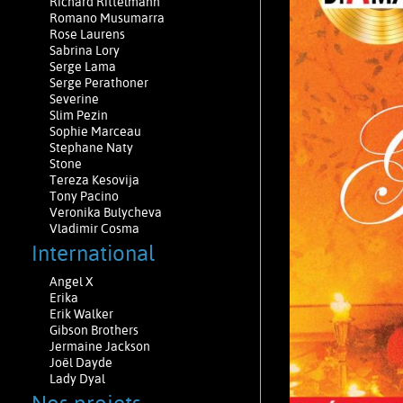
Richard Rittelmann
Romano Musumarra
Rose Laurens
Sabrina Lory
Serge Lama
Serge Perathoner
Severine
Slim Pezin
Sophie Marceau
Stephane Naty
Stone
Tereza Kesovija
Tony Pacino
Veronika Bulycheva
Vladimir Cosma
International
Angel X
Erika
Erik Walker
Gibson Brothers
Jermaine Jackson
Joël Dayde
Lady Dyal