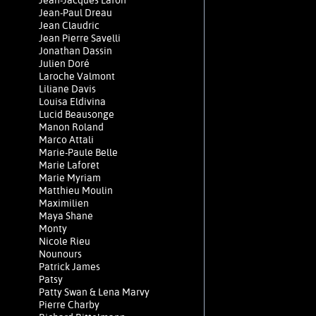
Jean-Jacques Lafon
Jean-Paul Dreau
Jean Claudric
Jean Pierre Savelli
Jonathan Dassin
Julien Doré
Laroche Valmont
Liliane Davis
Louisa Eldivina
Lucid Beausonge
Manon Roland
Marco Attali
Marie-Paule Belle
Marie Laforêt
Marie Myriam
Matthieu Moulin
Maximilien
Maya Shane
Monty
Nicole Rieu
Nounours
Patrick James
Patsy
Patty Swan & Lena Marvy
Pierre Charby