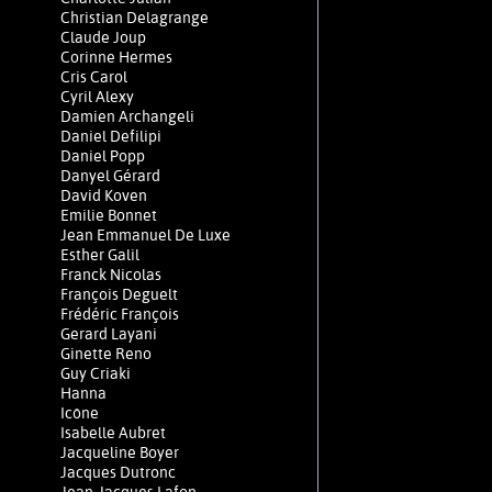
Christian Delagrange
Claude Joup
Corinne Hermes
Cris Carol
Cyril Alexy
Damien Archangeli
Daniel Defilipi
Daniel Popp
Danyel Gérard
David Koven
Emilie Bonnet
Jean Emmanuel De Luxe
Esther Galil
Franck Nicolas
François Deguelt
Frédéric François
Gerard Layani
Ginette Reno
Guy Criaki
Hanna
Icône
Isabelle Aubret
Jacqueline Boyer
Jacques Dutronc