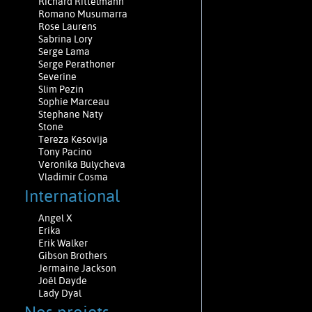
Richard Rittelmann
Romano Musumarra
Rose Laurens
Sabrina Lory
Serge Lama
Serge Perathoner
Severine
Slim Pezin
Sophie Marceau
Stephane Naty
Stone
Tereza Kesovija
Tony Pacino
Veronika Bulycheva
Vladimir Cosma
International
Angel X
Erika
Erik Walker
Gibson Brothers
Jermaine Jackson
Joël Dayde
Lady Dyal