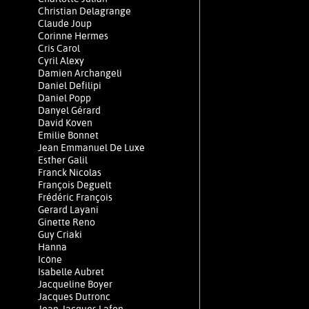
Christian Delagrange
Claude Joup
Corinne Hermes
Cris Carol
Cyril Alexy
Damien Archangeli
Daniel Defilipi
Daniel Popp
Danyel Gérard
David Koven
Emilie Bonnet
Jean Emmanuel De Luxe
Esther Galil
Franck Nicolas
François Deguelt
Frédéric François
Gerard Layani
Ginette Reno
Guy Criaki
Hanna
Icône
Isabelle Aubret
Jacqueline Boyer
Jacques Dutronc