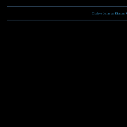
Charlotte Julian sur
Diamant R