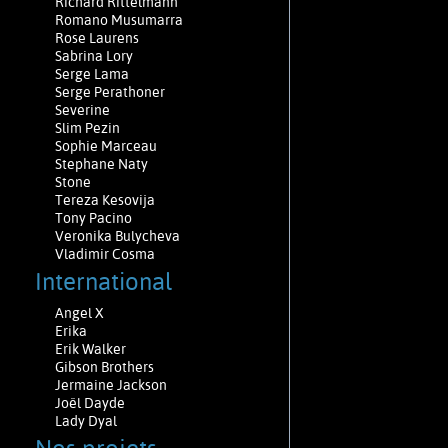
Richard Rittelmann
Romano Musumarra
Rose Laurens
Sabrina Lory
Serge Lama
Serge Perathoner
Severine
Slim Pezin
Sophie Marceau
Stephane Naty
Stone
Tereza Kesovija
Tony Pacino
Veronika Bulycheva
Vladimir Cosma
International
Angel X
Erika
Erik Walker
Gibson Brothers
Jermaine Jackson
Joël Dayde
Lady Dyal