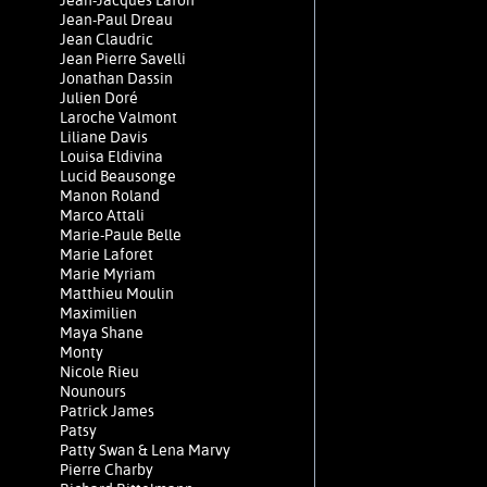
Jean-Jacques Lafon
Jean-Paul Dreau
Jean Claudric
Jean Pierre Savelli
Jonathan Dassin
Julien Doré
Laroche Valmont
Liliane Davis
Louisa Eldivina
Lucid Beausonge
Manon Roland
Marco Attali
Marie-Paule Belle
Marie Laforêt
Marie Myriam
Matthieu Moulin
Maximilien
Maya Shane
Monty
Nicole Rieu
Nounours
Patrick James
Patsy
Patty Swan & Lena Marvy
Pierre Charby