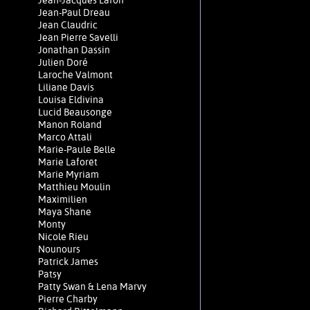
Jean-Jacques Lafon
Jean-Paul Dreau
Jean Claudric
Jean Pierre Savelli
Jonathan Dassin
Julien Doré
Laroche Valmont
Liliane Davis
Louisa Eldivina
Lucid Beausonge
Manon Roland
Marco Attali
Marie-Paule Belle
Marie Laforêt
Marie Myriam
Matthieu Moulin
Maximilien
Maya Shane
Monty
Nicole Rieu
Nounours
Patrick James
Patsy
Patty Swan & Lena Marvy
Pierre Charby