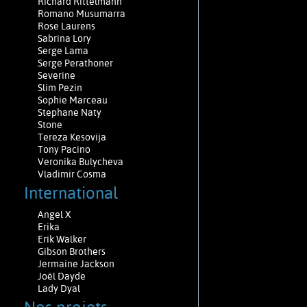
Richard Rittelmann
Romano Musumarra
Rose Laurens
Sabrina Lory
Serge Lama
Serge Perathoner
Severine
Slim Pezin
Sophie Marceau
Stephane Naty
Stone
Tereza Kesovija
Tony Pacino
Veronika Bulycheva
Vladimir Cosma
International
Angel X
Erika
Erik Walker
Gibson Brothers
Jermaine Jackson
Joël Dayde
Lady Dyal