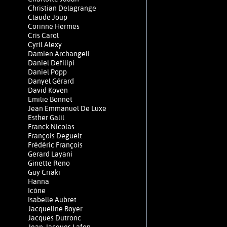
Christian Delagrange
Claude Joup
Corinne Hermes
Cris Carol
Cyril Alexy
Damien Archangeli
Daniel Defilipi
Daniel Popp
Danyel Gérard
David Koven
Emilie Bonnet
Jean Emmanuel De Luxe
Esther Galil
Franck Nicolas
François Deguelt
Frédéric François
Gerard Layani
Ginette Reno
Guy Criaki
Hanna
Icône
Isabelle Aubret
Jacqueline Boyer
Jacques Dutronc