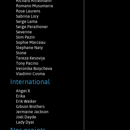
Richard Rittelmann
Romano Musumarra
Rose Laurens
Sabrina Lory
Serge Lama
Serge Perathoner
Severine
Slim Pezin
Sophie Marceau
Stephane Naty
Stone
Tereza Kesovija
Tony Pacino
Veronika Bulycheva
Vladimir Cosma
International
Angel X
Erika
Erik Walker
Gibson Brothers
Jermaine Jackson
Joël Dayde
Lady Dyal