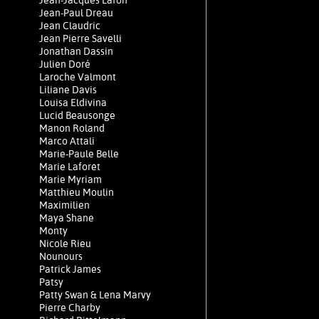
Jean-Jacques Lafon
Jean-Paul Dreau
Jean Claudric
Jean Pierre Savelli
Jonathan Dassin
Julien Doré
Laroche Valmont
Liliane Davis
Louisa Eldivina
Lucid Beausonge
Manon Roland
Marco Attali
Marie-Paule Belle
Marie Laforêt
Marie Myriam
Matthieu Moulin
Maximilien
Maya Shane
Monty
Nicole Rieu
Nounours
Patrick James
Patsy
Patty Swan & Lena Marvy
Pierre Charby