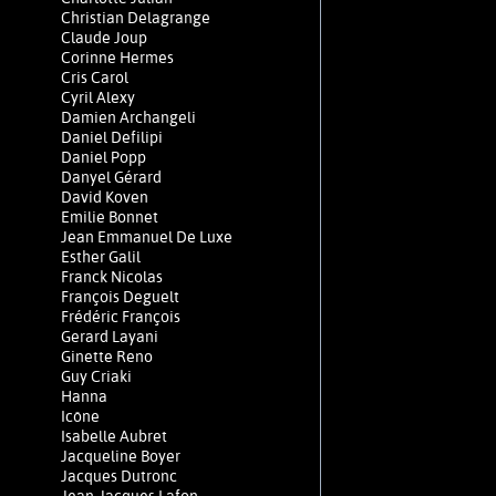
Christian Delagrange
Claude Joup
Corinne Hermes
Cris Carol
Cyril Alexy
Damien Archangeli
Daniel Defilipi
Daniel Popp
Danyel Gérard
David Koven
Emilie Bonnet
Jean Emmanuel De Luxe
Esther Galil
Franck Nicolas
François Deguelt
Frédéric François
Gerard Layani
Ginette Reno
Guy Criaki
Hanna
Icône
Isabelle Aubret
Jacqueline Boyer
Jacques Dutronc