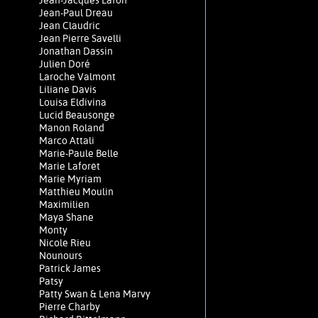
Jean-Jacques Lafon
Jean-Paul Dreau
Jean Claudric
Jean Pierre Savelli
Jonathan Dassin
Julien Doré
Laroche Valmont
Liliane Davis
Louisa Eldivina
Lucid Beausonge
Manon Roland
Marco Attali
Marie-Paule Belle
Marie Laforêt
Marie Myriam
Matthieu Moulin
Maximilien
Maya Shane
Monty
Nicole Rieu
Nounours
Patrick James
Patsy
Patty Swan & Lena Marvy
Pierre Charby