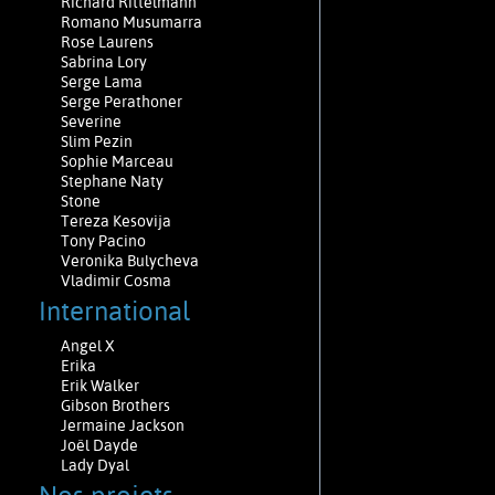
Richard Rittelmann
Romano Musumarra
Rose Laurens
Sabrina Lory
Serge Lama
Serge Perathoner
Severine
Slim Pezin
Sophie Marceau
Stephane Naty
Stone
Tereza Kesovija
Tony Pacino
Veronika Bulycheva
Vladimir Cosma
International
Angel X
Erika
Erik Walker
Gibson Brothers
Jermaine Jackson
Joël Dayde
Lady Dyal