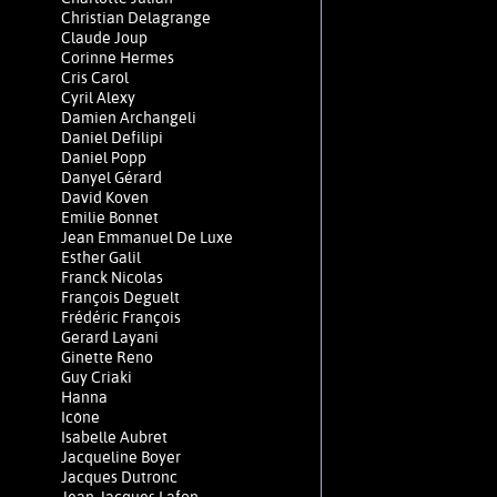
Christian Delagrange
Claude Joup
Corinne Hermes
Cris Carol
Cyril Alexy
Damien Archangeli
Daniel Defilipi
Daniel Popp
Danyel Gérard
David Koven
Emilie Bonnet
Jean Emmanuel De Luxe
Esther Galil
Franck Nicolas
François Deguelt
Frédéric François
Gerard Layani
Ginette Reno
Guy Criaki
Hanna
Icône
Isabelle Aubret
Jacqueline Boyer
Jacques Dutronc