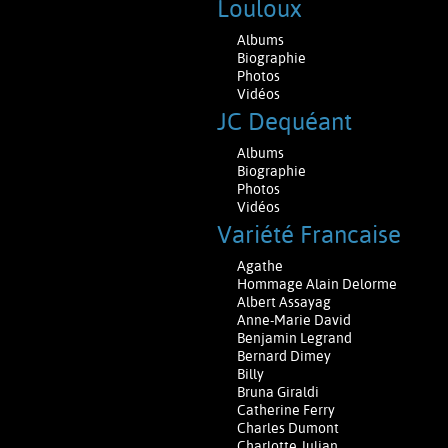
Louloux
Albums
Biographie
Photos
Vidéos
JC Dequéant
Albums
Biographie
Photos
Vidéos
Variété Francaise
Agathe
Hommage Alain Delorme
Albert Assayag
Anne-Marie David
Benjamin Legrand
Bernard Dimey
Billy
Bruna Giraldi
Catherine Ferry
Charles Dumont
Charlotte Julian