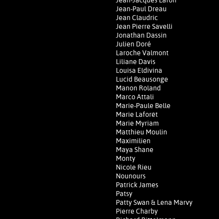
Jean-Jacques Lafon
Jean-Paul Dreau
Jean Claudric
Jean Pierre Savelli
Jonathan Dassin
Julien Doré
Laroche Valmont
Liliane Davis
Louisa Eldivina
Lucid Beausonge
Manon Roland
Marco Attali
Marie-Paule Belle
Marie Laforêt
Marie Myriam
Matthieu Moulin
Maximilien
Maya Shane
Monty
Nicole Rieu
Nounours
Patrick James
Patsy
Patty Swan & Lena Marvy
Pierre Charby