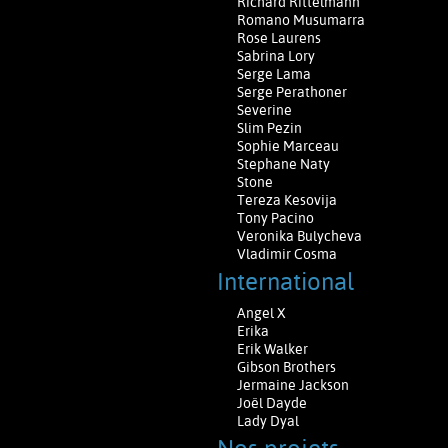
Richard Rittelmann
Romano Musumarra
Rose Laurens
Sabrina Lory
Serge Lama
Serge Perathoner
Severine
Slim Pezin
Sophie Marceau
Stephane Naty
Stone
Tereza Kesovija
Tony Pacino
Veronika Bulycheva
Vladimir Cosma
International
Angel X
Erika
Erik Walker
Gibson Brothers
Jermaine Jackson
Joël Dayde
Lady Dyal