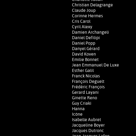
Christian Delagrange
Claude Joup
Corinne Hermes
Cris Carol
Cyril Alexy
Damien Archangeli
Daniel Defilipi
Daniel Popp
Danyel Gérard
David Koven
Emilie Bonnet
Jean Emmanuel De Luxe
Esther Galil
Franck Nicolas
François Deguelt
Frédéric François
Gerard Layani
Ginette Reno
Guy Criaki
Hanna
Icône
Isabelle Aubret
Jacqueline Boyer
Jacques Dutronc