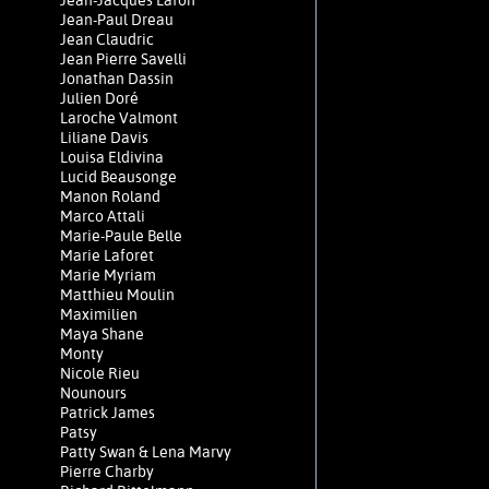
Jean-Jacques Lafon
Jean-Paul Dreau
Jean Claudric
Jean Pierre Savelli
Jonathan Dassin
Julien Doré
Laroche Valmont
Liliane Davis
Louisa Eldivina
Lucid Beausonge
Manon Roland
Marco Attali
Marie-Paule Belle
Marie Laforêt
Marie Myriam
Matthieu Moulin
Maximilien
Maya Shane
Monty
Nicole Rieu
Nounours
Patrick James
Patsy
Patty Swan & Lena Marvy
Pierre Charby