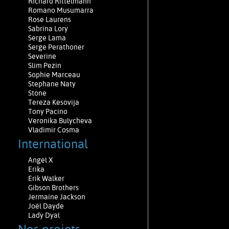
Richard Rittelmann
Romano Musumarra
Rose Laurens
Sabrina Lory
Serge Lama
Serge Perathoner
Severine
Slim Pezin
Sophie Marceau
Stephane Naty
Stone
Tereza Kesovija
Tony Pacino
Veronika Bulycheva
Vladimir Cosma
International
Angel X
Erika
Erik Walker
Gibson Brothers
Jermaine Jackson
Joël Dayde
Lady Dyal