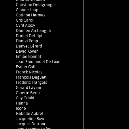
Christian Delagrange
Claude Joup
Corinne Hermes
Cris Carol
Cyril Alexy
Damien Archangeli
Daniel Defilipi
Daniel Popp
Danyel Gérard
David Koven
Emilie Bonnet
Jean Emmanuel De Luxe
Esther Galil
Franck Nicolas
François Deguelt
Frédéric François
Gerard Layani
Ginette Reno
Guy Criaki
Hanna
Icône
Isabelle Aubret
Jacqueline Boyer
Jacques Dutronc