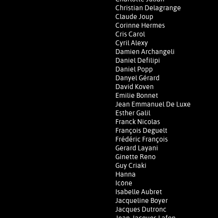
Christian Delagrange
Claude Joup
Corinne Hermes
Cris Carol
Cyril Alexy
Damien Archangeli
Daniel Defilipi
Daniel Popp
Danyel Gérard
David Koven
Emilie Bonnet
Jean Emmanuel De Luxe
Esther Galil
Franck Nicolas
François Deguelt
Frédéric François
Gerard Layani
Ginette Reno
Guy Criaki
Hanna
Icône
Isabelle Aubret
Jacqueline Boyer
Jacques Dutronc