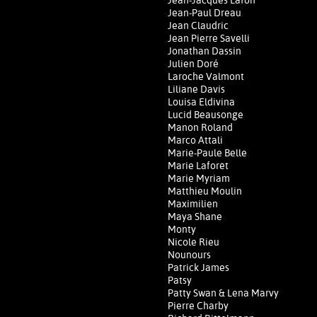
Jean-Jacques Lafon
Jean-Paul Dreau
Jean Claudric
Jean Pierre Savelli
Jonathan Dassin
Julien Doré
Laroche Valmont
Liliane Davis
Louisa Eldivina
Lucid Beausonge
Manon Roland
Marco Attali
Marie-Paule Belle
Marie Laforêt
Marie Myriam
Matthieu Moulin
Maximilien
Maya Shane
Monty
Nicole Rieu
Nounours
Patrick James
Patsy
Patty Swan & Lena Marvy
Pierre Charby