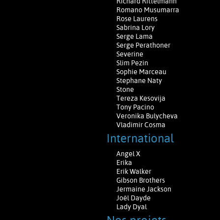
Richard Rittelmann
Romano Musumarra
Rose Laurens
Sabrina Lory
Serge Lama
Serge Perathoner
Severine
Slim Pezin
Sophie Marceau
Stephane Naty
Stone
Tereza Kesovija
Tony Pacino
Veronika Bulycheva
Vladimir Cosma
International
Angel X
Erika
Erik Walker
Gibson Brothers
Jermaine Jackson
Joël Dayde
Lady Dyal